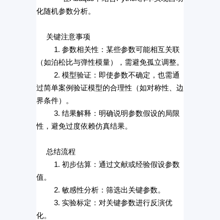
化随机参数分析。
关键注意事项
1. 参数相关性：某些参数可能相互关联
（如泊松比与弹性模量），需避免孤立调整。
2. 模型验证：即使参数不确定，也需通
过简单案例验证模型的合理性（如对称性、边
界条件）。
3. 结果解释：明确说明参数假设的局限
性，避免过度依赖仿真结果。
总结流程
1. 初步估算：通过文献或经验假设参数
值。
2. 敏感性分析：筛选出关键参数。
3. 实验标定：对关键参数进行反演优
化。