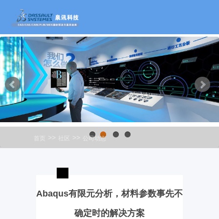
>>
>>
首页
社区
公司动态
1
2
3
4
Abaqus有限元分析，材料参数事先不
确定时的解决方案