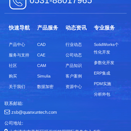
0531-88017965
快速导航
产品服务
动态资讯
专业服务
产品中心
CAD
行业动态
SolidWorks个
性化开发
服务与支持
CAE
公司动态
参数化开发
社区
CAM
产品知识
ERP集成
购买
Simulia
客户案例
PDM实施
关于我们
数据加密
资源中心
分析外包
联系邮箱:
zsb@quanxuntech.com
公司地址: