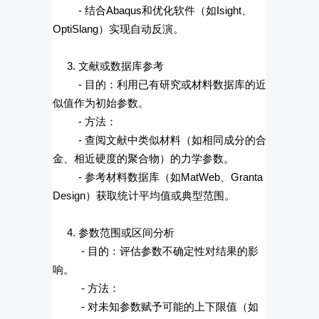
- 结合Abaqus和优化软件（如Isight、
OptiSlang）实现自动反演。
3. 文献或数据库参考
- 目的：利用已有研究或材料数据库的近
似值作为初始参数。
- 方法：
- 查阅文献中类似材料（如相同成分的合
金、相近硬度的聚合物）的力学参数。
- 参考材料数据库（如MatWeb、Granta
Design）获取统计平均值或典型范围。
4. 参数范围或
区间分析
- 目的：评估参数不确定性对结果的影
响。
- 方法：
- 对未知参数赋予可能的上下限值（如