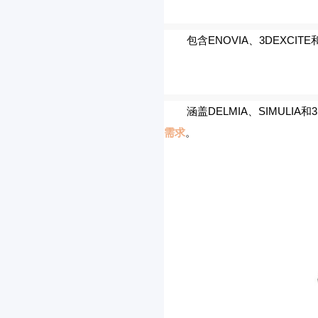
包含ENOVIA、3DEXCIT
涵盖DELMIA、SIMULIA
需求
。