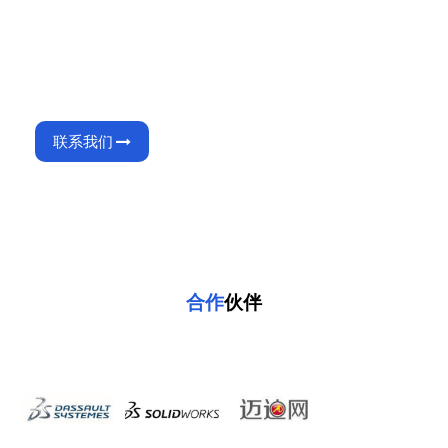
联系我们
合作
伙伴